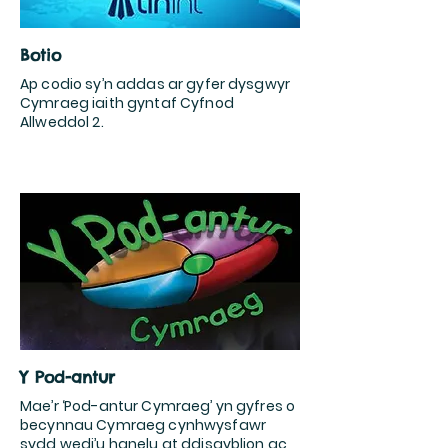
Botio
Ap codio sy’n addas ar gyfer dysgwyr
Cymraeg iaith gyntaf Cyfnod
Allweddol 2.
Y Pod-antur
Mae’r ‘Pod-antur Cymraeg’ yn gyfres o
becynnau Cymraeg cynhwysfawr
sydd wedi’u hanelu at ddisgyblion ac