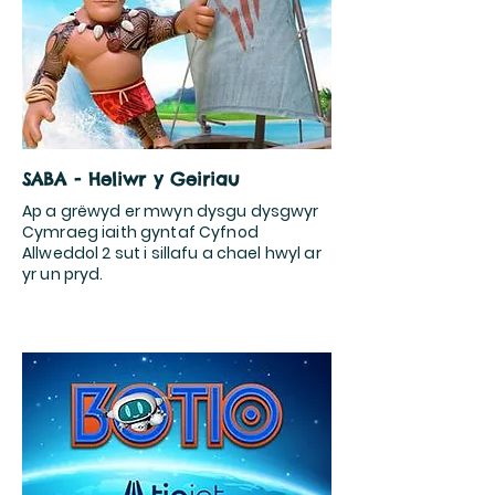
SABA - Heliwr y Geiriau
Ap a grëwyd er mwyn dysgu dysgwyr
Cymraeg iaith gyntaf Cyfnod
Allweddol 2 sut i sillafu a chael hwyl ar
yr un pryd.