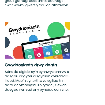
greu i gefnogi dosbarthiadau ysgol,
cwricwlwm, gwerslyfrau ac athrawon.
Gwyddoniaeth drwy ddata
Adnodd digidol sy'n cynnwys amryw o
dasgau ar gyfer disgyblion cynradd 3-
11 oed. Mae'n cynorthwyo sgiliau trin
data ac ymresymu rhifyddol, Cewch
dasgau i wneud ar y pynciau canlynol:
Robotiaid, Bwyd a Diod, Cyfryngau
Cymdeithasol a Thrychinebau
Naturiol.