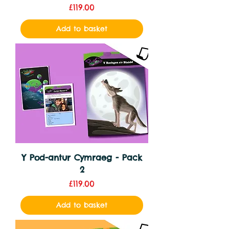
Price
£119.00
Add to basket
Y Pod-antur Cymraeg - Pack
2
Price
£119.00
Add to basket