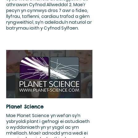
athrawon Cyfnod Allweddol 2. Mae’r
pecyn yn cynnwys dros 7 awr o fideo,
llyfrau, taflenni, cardiau trafod a gêm
ryngweithiol, sy’n adeiladu’n naturiol ar
batrymau iaith y Cyfnod Sylfaen.
Planet Science
Mae Planet Science yn wefan sy’n
ysbryoldi plant i gefnogi ei astudiaeth
o wyddoniaeth yn yr ysgol ac ym
mhellach. Mae’r adnodd yma wedi ei