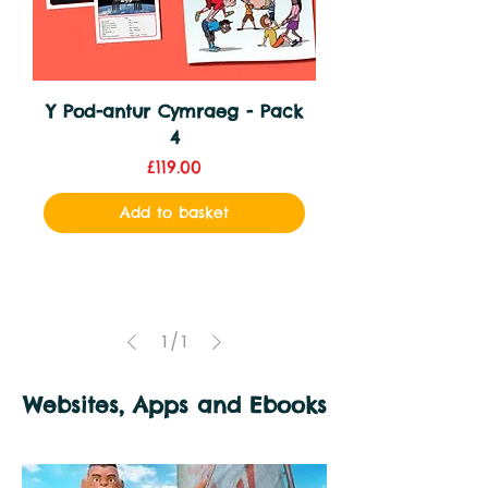
Y Pod-antur Cymraeg - Pack
4
Price
£119.00
Add to basket
1
/
1
Websites, Apps and Ebooks