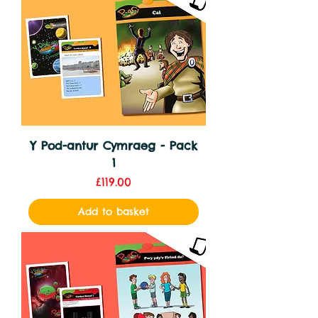
Y Pod-antur Cymraeg - Pack
1
Price
£119.00
Add to basket